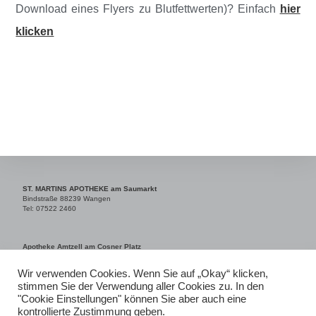
Download eines Flyers zu Blutfettwerten)? Einfach
hier
klicken
ST. MARTINS APOTHEKE am Saumarkt
Bindstraße 88239 Wangen
Tel: 07522 2460
Apotheke Amtzell am Cosner Platz
Martinstraße 3, 88279 Amtzell
Tel: 07520 9669740
Wir verwenden Cookies. Wenn Sie auf „Okay“ klicken,
stimmen Sie der Verwendung aller Cookies zu. In den
"Cookie Einstellungen" können Sie aber auch eine
Impressum
kontrollierte Zustimmung geben.
Datenschutzrichtlinien